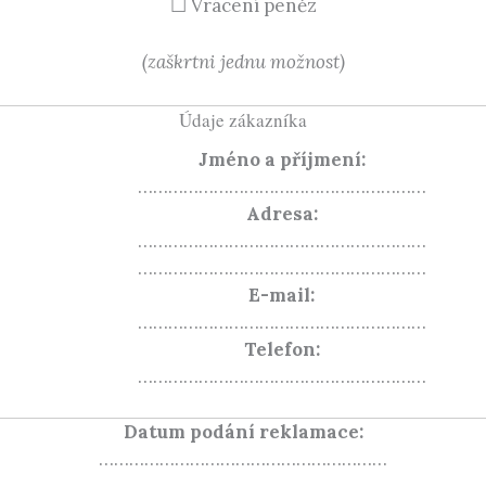
☐ Vrácení peněz
(zaškrtni jednu možnost)
Údaje zákazníka
Jméno a příjmení:
…………………………………………………
Adresa:
…………………………………………………
…………………………………………………
E-mail:
…………………………………………………
Telefon:
…………………………………………………
Datum podání reklamace:
…………………………………………………