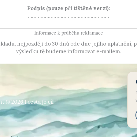
Podpis (pouze při tištěné verzi):
…………………………………………………
Informace k průběhu reklamace
ladu, nejpozději do 30 dnů ode dne jejího uplatnění,
výsledku tě budeme informovat e-mailem.
t © 2026 I cesta je cíl