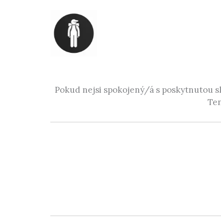
Přeskočit
na
obsah
Pokud nejsi spokojený/á s poskytnutou slu
Ten