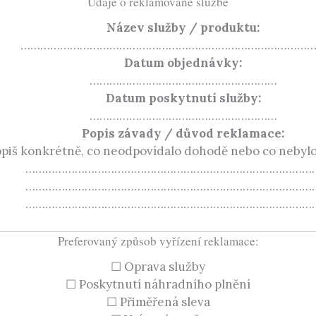
Údaje o reklamované službě
Název služby / produktu:
……………………………………………………………………………
Datum objednávky:
…………………………………………………
Datum poskytnutí služby:
…………………………………………………
Popis závady / důvod reklamace:
opiš konkrétně, co neodpovídalo dohodě nebo co nebylo
……………………………………………………………………………
……………………………………………………………………………
……………………………………………………………………………
Preferovaný způsob vyřízení reklamace:
☐ Oprava služby
☐ Poskytnutí náhradního plnění
☐ Přiměřená sleva