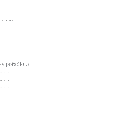
…………
 v pořádku.)
………
………
………