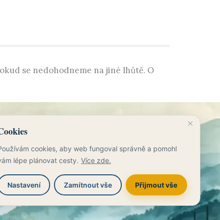
 pokud se nedohodneme na jiné lhůtě. O
Cookies
Používám cookies, aby web fungoval správně a pomohl
vám lépe plánovat cesty.
Více zde.
Nastavení
Zamítnout vše
Přijmout vše