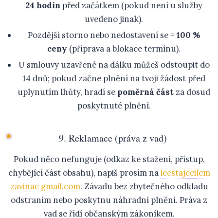
24 hodin
před začátkem (pokud není u služby
uvedeno jinak).
Pozdější storno nebo nedostavení se =
100 %
ceny
(příprava a blokace termínu).
U smlouvy uzavřené na dálku můžeš odstoupit do
14 dnů; pokud začne plnění na tvoji žádost před
uplynutím lhůty, hradí se
poměrná část
za dosud
poskytnuté plnění.
9. Reklamace (práva z vad)
Pokud něco nefunguje (odkaz ke stažení, přístup,
chybějící část obsahu), napiš prosím na
icestajecilem
zavinac gmail.com
. Závadu bez zbytečného odkladu
odstraním nebo poskytnu náhradní plnění. Práva z
vad se řídí občanským zákoníkem.