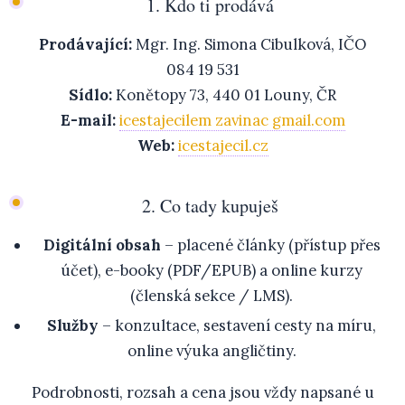
1. Kdo ti prodává
Prodávající:
Mgr. Ing. Simona Cibulková, IČO
084 19 531
Sídlo:
Konětopy 73, 440 01 Louny, ČR
E-mail:
icestajecilem zavinac gmail.com
Web:
icestajecil.cz
2. Co tady kupuješ
Digitální obsah
– placené články (přístup přes
účet), e-booky (PDF/EPUB) a online kurzy
(členská sekce / LMS).
Služby
– konzultace, sestavení cesty na míru,
online výuka angličtiny.
Podrobnosti, rozsah a cena jsou vždy napsané u