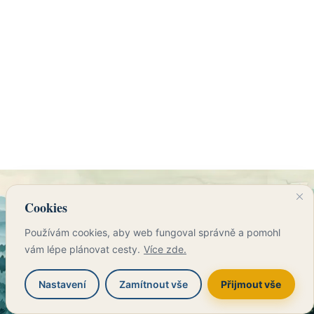
F
I
Cookies
a
n
c
s
Používám cookies, aby web fungoval správně a pomohl
e
t
vám lépe plánovat cesty.
Více zde.
b
a
Copyright © 2026 I cesta je cíl
o
g
Nastavení
Zamítnout vše
Přijmout vše
o
r
k
a